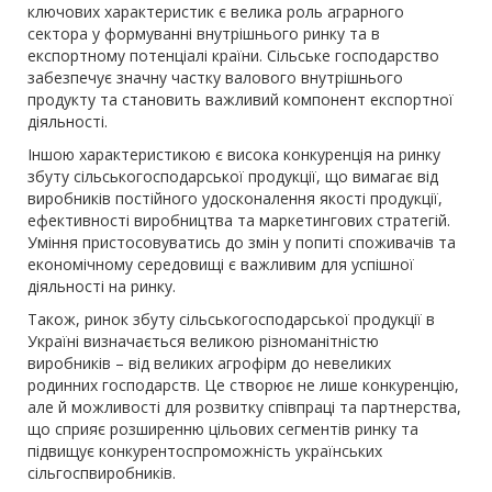
ключових характеристик є велика роль аграрного
сектора у формуванні внутрішнього ринку та в
експортному потенціалі країни. Сільське господарство
забезпечує значну частку валового внутрішнього
продукту та становить важливий компонент експортної
діяльності.
Іншою характеристикою є висока конкуренція на ринку
збуту сільськогосподарської продукції, що вимагає від
виробників постійного удосконалення якості продукції,
ефективності виробництва та маркетингових стратегій.
Уміння пристосовуватись до змін у попиті споживачів та
економічному середовищі є важливим для успішної
діяльності на ринку.
Також, ринок збуту сільськогосподарської продукції в
Україні визначається великою різноманітністю
виробників – від великих агрофірм до невеликих
родинних господарств. Це створює не лише конкуренцію,
але й можливості для розвитку співпраці та партнерства,
що сприяє розширенню цільових сегментів ринку та
підвищує конкурентоспроможність українських
сільгоспвиробників.