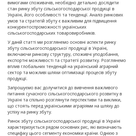
вимогами споживачів, необхідно детально дослідити
стан ринку збуту сільськогосподарської продукції в
Україні, його особливості та тенденції. Аналіз ринкових
умов та стратегій збуту є важливим для підвищення
конкурентоспроможності українських
сільськогосподарських товаровиробників.
У даній статті ми розглянемо основні аспекти ринку
збуту сільськогосподарської продукції в Україні,
включаючи ринкову структуру, споживчі уподобання,
експортні можливості та стратегії розвитку. Розглянемо
вплив глобальних тенденцій на український аграрний
сектор та можливі шляхи оптимізації процесів збуту
продукції.
Запрошуємо вас долучитися до вивчення важливого
питання сучасного сільськогосподарського розвитку в
Україні та спільно розглянути перспективи та виклики,
що стоять перед українськими аграріями на шляху до
успіху на ринку збуту.
Ринок збуту сільськогосподарської продукції в Україні
характеризується рядом основних рис, які визначають
специфіку цього сегменту економіки країни. Однією з