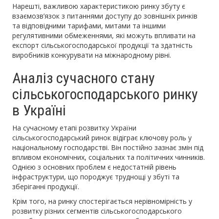
Нарешті, важливою характеристикою ринку збуту є
взаємозв’язок з питаннями доступу до зовнішніх ринків
та відповідними тарифами, митами та іншими
регулятивними обмеженнями, які можуть впливати на
експорт сільськогосподарської продукції та здатність
виробників конкурувати на міжнародному рівні.
Аналіз сучасного стану
сільськогосподарського ринку
в Україні
На сучасному етапі розвитку України
сільськогосподарський ринок відіграє ключову роль у
національному господарстві. Він постійно зазнає змін під
впливом економічних, соціальних та політичних чинників.
Однією з основних проблем є недостатній рівень
інфраструктури, що породжує труднощі у збуті та
зберіганні продукції.
Крім того, на ринку спостерігається нерівномірність у
розвитку різних сегментів сільськогосподарського