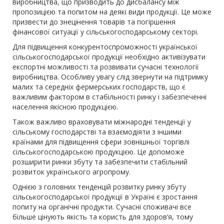
виробництва, що призводить до дисбалансу між
пропозицією та попитом на деякі види продукції. Це може
призвести до знецінення товарів та погіршення
фінансової ситуації у сільськогосподарському секторі.
Для підвищення конкурентоспроможності української
сільськогосподарської продукції необхідно активізувати
експортні можливості та розвивати сучасні технології
виробництва. Особливу увагу слід звернути на підтримку
малих та середніх фермерських господарств, що є
важливим фактором в стабільності ринку і забезпеченні
населення якісною продукцією.
Також важливо враховувати міжнародні тенденції у
сільському господарстві та взаємодіяти з іншими
країнами для підвищення сфери зовнішньої торгівлі
сільськогосподарською продукцією. Це допоможе
розширити ринки збуту та забезпечити стабільний
розвиток українського агропрому.
Однією з головних тенденцій розвитку ринку збуту
сільськогосподарської продукції в Україні є зростання
попиту на органічні продукти. Сучасні споживачі все
більше цінують якість та користь для здоров’я, тому