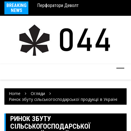
Перфоратори Деволт
BREAKING
Су
ТОП-сільгосптехніка від Дойче Аграртехнік
NEWS
Home
Огляди
Ринок збуту сільськогосподарської продукції в Україні
РИНОК ЗБУТУ
СІЛЬСЬКОГОСПОДАРСЬКОЇ